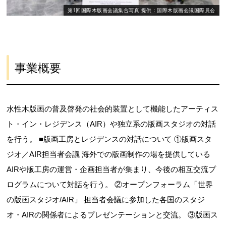
第1回国際木版画会議集合写真 提供：国際木版画会議国際員会
事業概要
水性木版画の普及啓発の社会的装置として機能したアーティス
ト・イン・レジデンス（AIR）や独立系の版画スタジオの対話
を行う。 ■版画工房とレジデンスの対話について ①版画スタ
ジオ／AIR担当者会議 海外での版画制作の場を提供している
AIRや版工房の運営・企画担当者が集まり、今後の相互交流プ
ログラムについて対話を行う。 ②オープンフォーラム「世界
の版画スタジオ/AIR」 担当者会議に参加した各国のスタジ
オ・AIRの関係者によるプレゼンテーションと交流。 ③版画ス