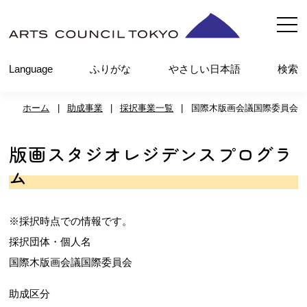
内
容
を
Language
ふりがな
やさしい日本語
検索
ス
キ
ホーム
|
助成事業
|
採択事業一覧
|
国際木版画会議国際委員会
ッ
プ
版画スタジオレジデンスプログラ
ム
※採択時点での情報です。
採択団体・個人名
国際木版画会議国際委員会
助成区分