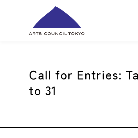
内
容
を
ス
キ
ッ
プ
Call for Entries: 
to 31