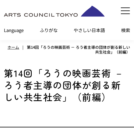
内
容
を
Language
ふりがな
やさしい日本語
検索
ス
キ
ホーム
|
第14回「ろうの映画芸術 － ろう者主導の団体が創る新しい
ッ
共生社会」（前編）
プ
第14回「ろうの映画芸術 －
ろう者主導の団体が創る新
しい共生社会」（前編）