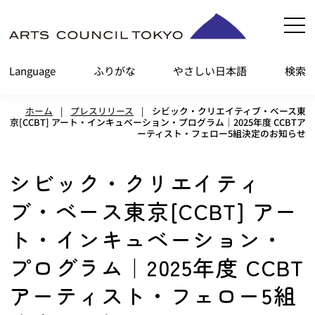
内
容
を
Language
ふりがな
やさしい日本語
検索
ス
キ
ホーム
|
プレスリリース
|
シビック・クリエイティブ・ベース東
ッ
京[CCBT] アート・インキュベーション・プログラム｜2025年度 CCBTア
ーティスト・フェロー5組決定のお知らせ
プ
シビック・クリエイティ
ブ・ベース東京[CCBT] アー
ト・インキュベーション・
プログラム｜2025年度 CCBT
アーティスト・フェロー5組