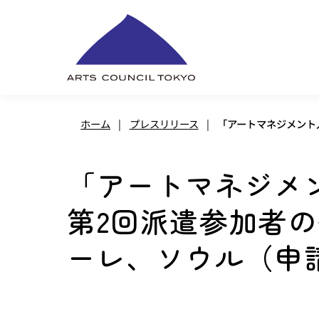
内
容
を
ス
キ
ホーム
|
プレスリリース
|
「アートマネジメント
ッ
プ
「アートマネジメン
第2回派遣参加者の
ーレ、ソウル（申請