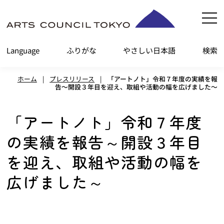
内
容
を
Language
ふりがな
やさしい日本語
検索
ス
キ
ホーム
|
プレスリリース
|
「アートノト」令和７年度の実績を報
ッ
告～開設３年目を迎え、取組や活動の幅を広げました～
プ
「アートノト」令和７年度
の実績を報告～開設３年目
を迎え、取組や活動の幅を
広げました～