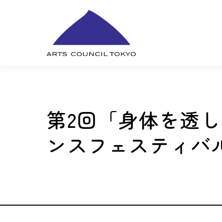
内
容
を
ス
キ
ッ
プ
第2回「身体を透
ンスフェスティバル D