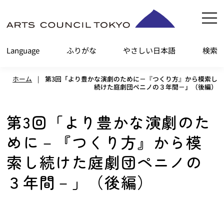
内
容
を
Language
ふりがな
やさしい日本語
検索
ス
キ
ホーム
|
第3回「より豊かな演劇のために－『つくり方』から模索し
ッ
続けた庭劇団ペニノの３年間－」（後編）
プ
第3回「より豊かな演劇のた
めに－『つくり方』から模
索し続けた庭劇団ペニノの
３年間－」（後編）