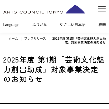
内
容
を
Language
ふりがな
やさしい日本語
検索
ス
キ
ホーム
|
プレスリリース
|
2025年度 第1期「芸術文化魅力創出助
ッ
成」対象事業決定のお知らせ
プ
2025年度 第1期「芸術文化魅
力創出助成」対象事業決定
のお知らせ