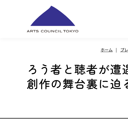
内
容
を
ス
キ
ホーム
|
プ
ッ
プ
ろう者と聴者が遭
創作の舞台裏に迫