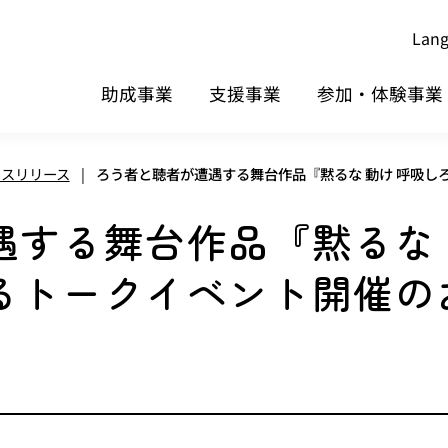
Lan
助成事業
支援事業
参加・体験事業
レスリリース
|
ろう者と聴者が遭遇する舞台作品『黙るな 動け 呼吸
遇する舞台作品『黙るな 
るトークイベント開催の