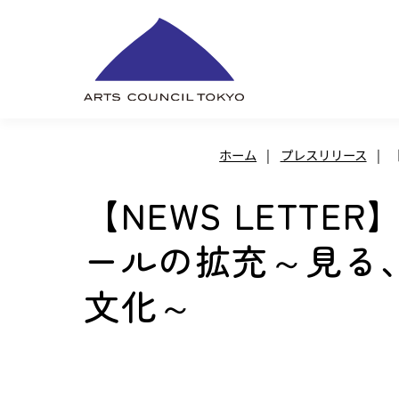
内
容
を
ス
キ
ホーム
|
プレスリリース
|
ッ
プ
【NEWS LET
ールの拡充～見る
文化～