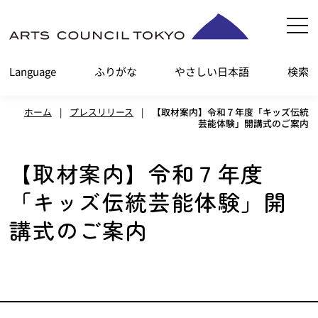
内
容
を
Language
ふりがな
やさしい日本語
検索
ス
キ
ホーム
|
プレスリリース
|
【取材案内】令和７年度「キッズ伝統
ッ
芸能体験」開講式のご案内
プ
【取材案内】令和７年度
「キッズ伝統芸能体験」開
講式のご案内