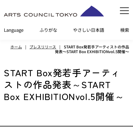
内
容
を
Language
ふりがな
やさしい日本語
検索
ス
キ
ホーム
|
プレスリリース
|
START Box発若手アーティストの作品
ッ
発表～START Box EXHIBITIONvol.5開催～
プ
START Box発若手アーティ
ストの作品発表～START
Box EXHIBITIONvol.5開催～