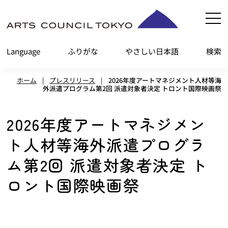
内
容
を
Language
ふりがな
やさしい日本語
検索
ス
キ
ホーム
|
プレスリリース
|
2026年度アートマネジメント人材等海
ッ
外派遣プログラム第2回 派遣対象者決定 トロント国際映画祭
プ
2026年度アートマネジメン
ト人材等海外派遣プログラ
ム第2回 派遣対象者決定 ト
ロント国際映画祭