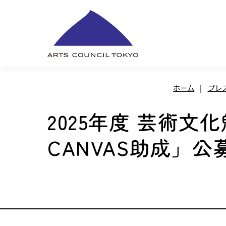
内
容
を
ス
キ
ホーム
|
プレ
ッ
プ
2025年度 芸術文化
CANVAS助成」