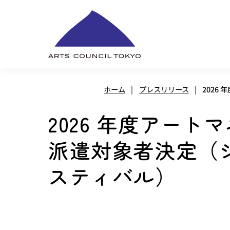
内
容
を
ス
キ
ホーム
|
プレスリリース
|
2026
ッ
プ
2026 年度アー
派遣対象者決定（
スティバル）