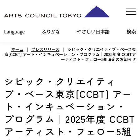
内
容
を
Language
ふりがな
やさしい日本語
検索
ス
キ
ホーム
|
プレスリリース
|
シビック・クリエイティブ・ベース東
ッ
京[CCBT] アート・インキュベーション・プログラム｜2025年度 CCBTア
ーティスト・フェロー5組決定のお知らせ
プ
シビック・クリエイティ
ブ・ベース東京[CCBT] アー
ト・インキュベーション・
プログラム｜2025年度 CCBT
アーティスト・フェロー5組