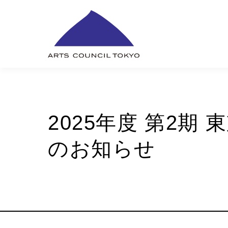
内
容
を
ス
キ
ッ
プ
2025年度 第2
のお知らせ